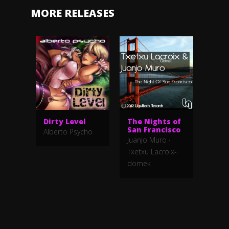
MORE RELEASES
Dirty Level
The Nights of
Danc
San Francisco
Alberto Psycho
Inner
Juanjo Muro
·
Txetxu Lacroix-
domek