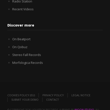
Radio Station
Recent Videos
Discover more
On Beatport
On Qobuz
Stereo Fall Records
Morfologica Records
COOKIES POLICY (EU)
PRIVACY POLICY
LEGAL NOTICE
SUBMIT YOUR DEMO
CONTACT
© COPYRIGHT 2026 LIQUITECH RECORDS. A BRAND BY
IMOON STUDIO
. ALL