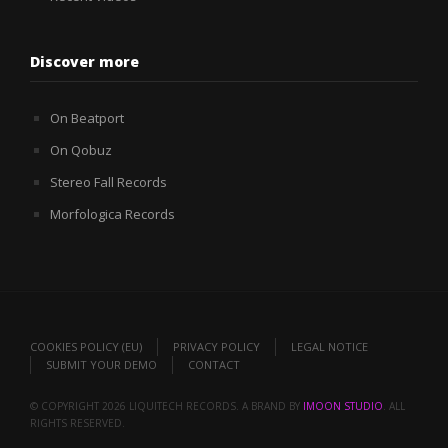
Discover more
On Beatport
On Qobuz
Stereo Fall Records
Morfologica Records
COOKIES POLICY (EU)
PRIVACY POLICY
LEGAL NOTICE
SUBMIT YOUR DEMO
CONTACT
© COPYRIGHT 2026 LIQUITECH RECORDS. A BRAND BY
IMOON STUDIO
. ALL
RIGHTS RESERVED.