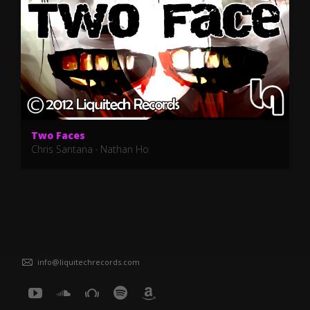
Two Faces
Chris Santana
·
Nathan Ho
info@liquitechrecords.com