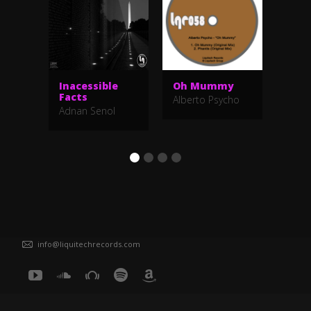
Inacessible
Oh Mummy
Fla
Facts
Alberto Psycho
Alex
Adnan Senol
Tachy
info@liquitechrecords.com