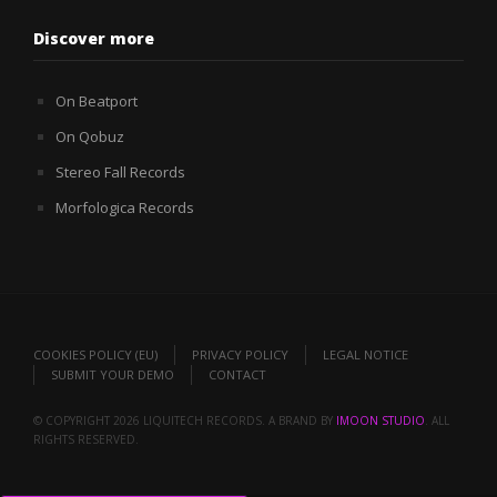
Discover more
On Beatport
On Qobuz
Stereo Fall Records
Morfologica Records
COOKIES POLICY (EU)
PRIVACY POLICY
LEGAL NOTICE
SUBMIT YOUR DEMO
CONTACT
© COPYRIGHT 2026 LIQUITECH RECORDS. A BRAND BY
IMOON STUDIO
. ALL
RIGHTS RESERVED.