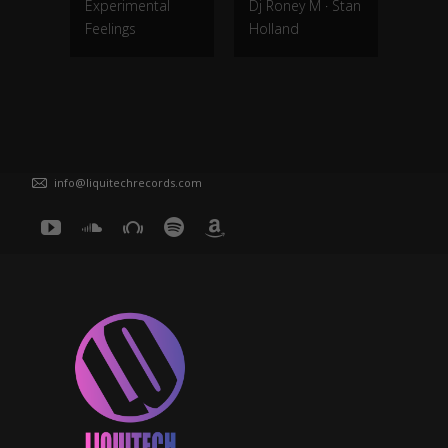
Experimental
Dj Roney M
·
Stan
Alex
Feelings
Holland
Tachy
info@liquitechrecords.com