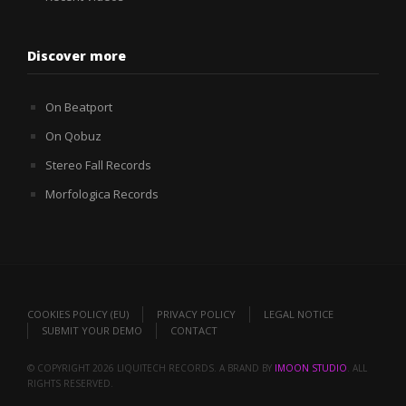
Discover more
On Beatport
On Qobuz
Stereo Fall Records
Morfologica Records
COOKIES POLICY (EU)
PRIVACY POLICY
LEGAL NOTICE
SUBMIT YOUR DEMO
CONTACT
© COPYRIGHT 2026 LIQUITECH RECORDS. A BRAND BY
IMOON STUDIO
. ALL
RIGHTS RESERVED.