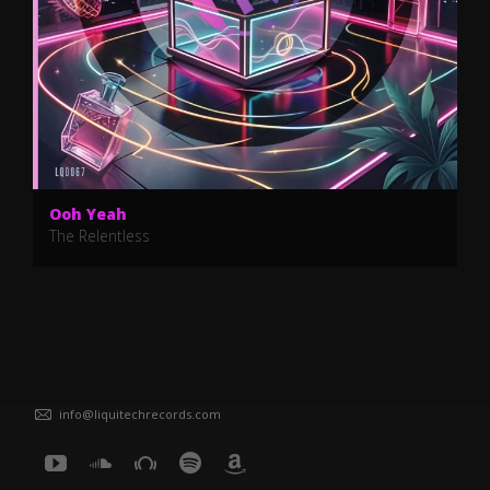
Ooh Yeah
The Relentless
info@liquitechrecords.com