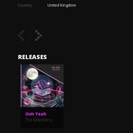
Country
United Kingdom
RELEASES
Ooh Yeah
The Relentless