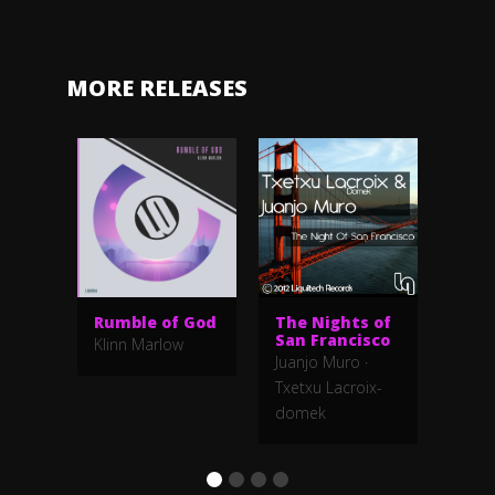
MORE RELEASES
Rumble of God
The Nights of
Feel
San Francisco
Klinn Marlow
Yuri
Juanjo Muro
·
Txetxu Lacroix-
domek