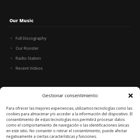
Our Music
Full Discography
Our Rooster
Radio Station
Recent Videos
Discover more
Gestionar consentimiento
On Beatport
Para ofrecer las mejores experiencias, utilizamos tecnologías como las
cookies para almacenar y/o acceder a la información del dispositivo. El
On Qobuz
consentimiento de estas tecnologías nos permitirá procesar datos
como el comportamiento de navegación o las identificaciones únicas
Stereo Fall Records
en este sitio. No consentir o retirar el consentimiento, puede afectar
Morfologica Records
negativamente a ciertas características y funciones.