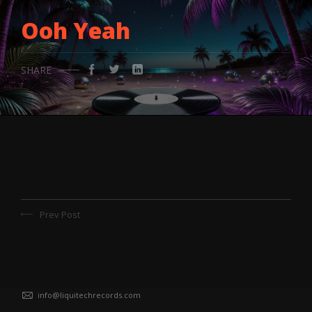
Ooh Yeah
SHARE
Prev Post
info@liquitechrecords.com